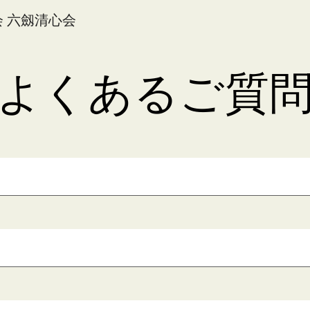
会 六劔清心会
ip to main content
Skip to navigat
よくあるご質